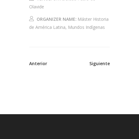
Olavide
ORGANIZER NAME:
Máster Historia
de América Latina, Mundos Indígenas
Anterior
Siguiente