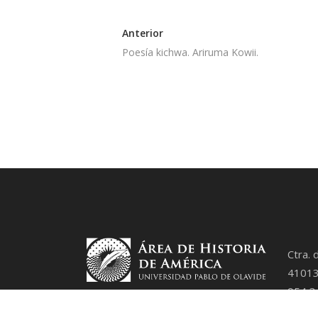
Anterior
Poesía kichwa. Ariruma Kowii.
Ctra. 
41013 
954 3