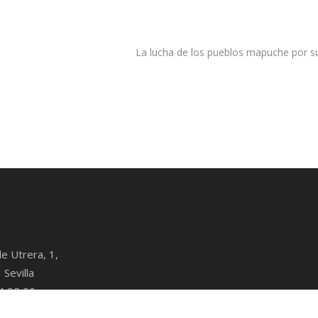
La lucha de los pueblos mapuche por su t
de Utrera, 1,
Sevilla
4 92 00