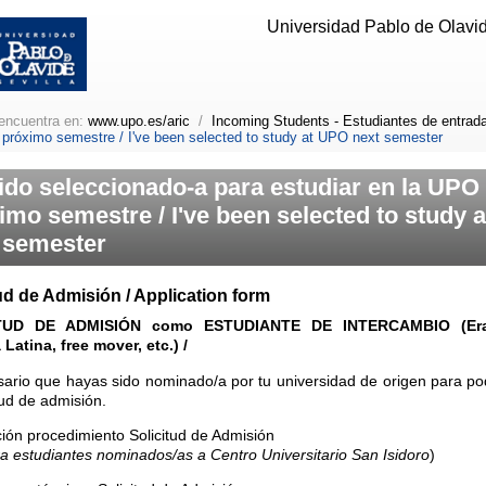
Universidad Pablo de Olavide
encuentra en:
www.upo.es/aric
/
Incoming Students - Estudiantes de entrad
 próximo semestre / I've been selected to study at UPO next semester
ido seleccionado-a para estudiar en la UPO 
imo semestre / I've been selected to study 
 semester
ud de Admisión / Application form
TUD DE ADMISIÓN como ESTUDIANTE DE INTERCAMBIO (Era
Latina, free mover, etc.) /
ario que hayas sido nominado/a por tu universidad de origen para po
itud de admisión.
ión procedimiento Solicitud de Admisión
ra estudiantes nominados/as a Centro Universitario San Isidoro
)