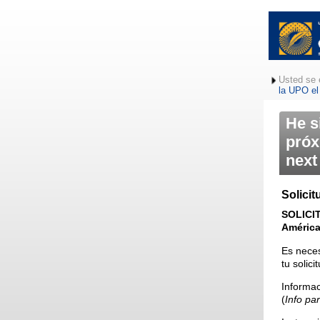
Usted se 
la UPO el
He s
próx
next
Solicit
SOLICI
América 
Es neces
tu solic
Informac
(
Info pa