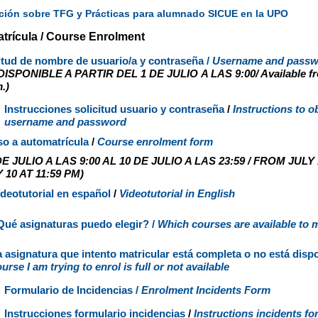
ción sobre TFG y Prácticas para alumnado SICUE en la UPO
trícula / Course Enrolment
citud de nombre de usuario/a y contraseña /
Username and passw
DISPONIBLE A PARTIR DEL 1
DE JULIO
A LAS 9:00/ Available fr
.)
Instrucciones solicitud usuario y contraseña
/
Instructions to o
username and password
so a
automatrícula
/
Course enrolment form
E JULIO A LAS 9:00 AL 10 DE JULIO A LAS 23:59 / FROM JULY 
 10 AT 11:59 PM)
deotutorial en español
/
Videotutorial in English
Qué asignaturas puedo elegir? /
Which courses are available to 
 asignatura que intento matricular está completa o no está dispo
urse I am trying to enrol is full or not available
Formulario de Incidencias /
Enrolment Incidents Form
Instrucciones formulario incidencias
/
Instructions incidents fo