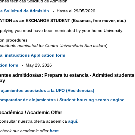
iones técnicas Solicitud de Admisión
a Solicitud de Admisión
-
Hasta el 29/05/2026
TION as an EXCHANGE STUDENT (Erasmus, free mover, etc.)
pplying you must have been nominated by your home University.
ion procedures
r students nominated for Centro Universitario San Isidoro
)
al instructions Application form
tion form
- May 29, 2026
ntes admitidos/as: Prepara tu estancia - Admitted students
tay
lojamientos asociados a la UPO (Residencias)
omparador de alojamientos
/
Student housing search engine
 académica / Academic Offer
consultar nuestra oferta académica
aquí
.
 check our academic offer
here
.