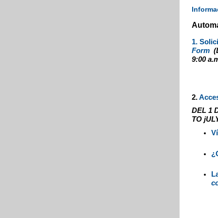
Informa
Automa
1. Soli
Form
(
9:00 a.m
2.
Acce
DEL 1 D
TO jULY
Ví
¿
La
co