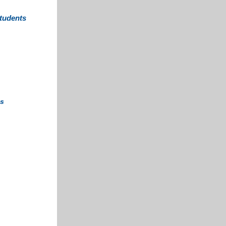
tudents
es