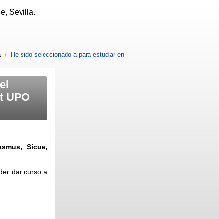
, Sevilla.
a
/
He sido seleccionado-a para estudiar en
el
at UPO
smus, Sicue,
der dar curso a