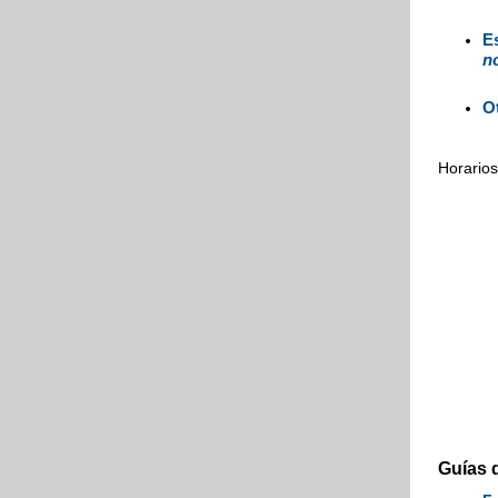
E
n
O
Horarios
Guías 