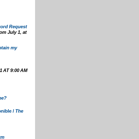
ord Request
om July 1, at
btain my
1 AT 9:00 AM
me?
nible /
The
rm