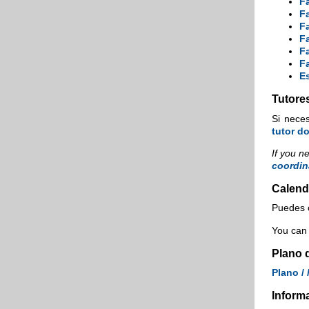
Fa
Fa
Fa
Fa
F
F
Es
Tutore
Si neces
tutor d
If you n
coordin
Calend
Puedes 
You can
Plano 
Plano /
Inform