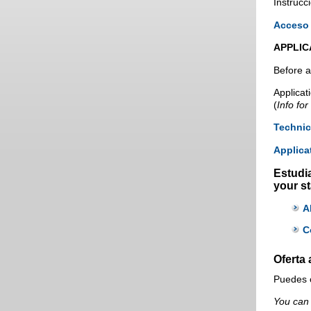
Instrucc
Acceso 
APPLICA
Before a
Applicat
(
Info fo
Technic
Applica
Estudia
your s
A
C
Oferta
Puedes 
You can