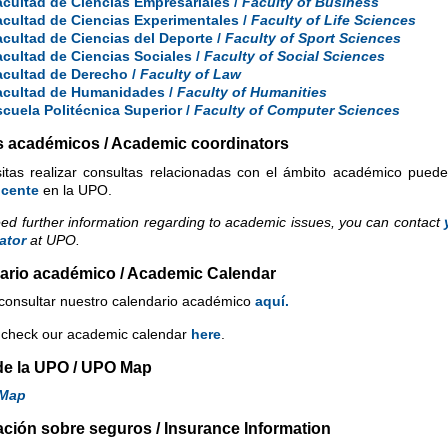
cultad de Ciencias Empresariales /
Faculty of Business
cultad de Ciencias Experimentales /
Faculty of Life Sciences
cultad de Ciencias del Deporte /
Faculty of Sport Sciences
cultad de Ciencias Sociales /
Faculty of Social Sciences
acultad de Derecho /
Faculty of Law
acultad de Humanidades /
Faculty of Humanities
cuela Politécnica Superior /
Faculty of Computer Sciences
s académicos / Academic coordinators
itas realizar consultas relacionadas con el ámbito académico puede
ocente
en la UPO.
eed further information regarding to academic issues, you can contact
ator
at UPO.
ario académico / Academic Calendar
consultar nuestro calendario académico
aquí.
 check our academic calendar
here
.
de la UPO / UPO Map
Map
ación sobre seguros / Insurance Information