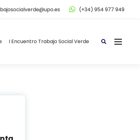
abajosocialverde@upo.es
(+34) 954 977 949
e
I Encuentro Trabajo Social Verde
enta