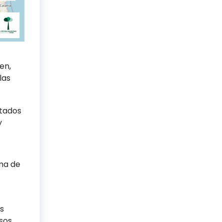
en,
las
ltados
y
ema de
es
sos,