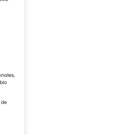
onales,
bio
 de