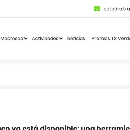
catedra.tr
Macrosad
Actividades
Noticias
Premios TS Verd
en ya está disponible: una herrami