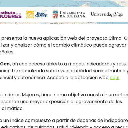
presenta la nueva aplicación web del proyecto Clima-G
izar y analizar cómo el cambio climático puede agravar 
añoles.
-Gen,
ofrece acceso abierto a mapas, indicadores y resu
ción territorializada sobre vulnerabilidad socioclimática 
vincial y autonómica. Accede a la aplicación web
aquí
.
uto de las Mujeres, tiene como objetivo construir un sist
 presentan una mayor exposición al agravamiento de las
 climático.
ado un índice compuesto a partir de decenas de indicador
educativos, de cuidados, salud, vivienda y acceso a recur