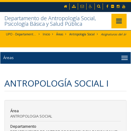
Ir al contenido principal de la página (alt + s)
inicio
Mapa web
Contacto
Accesibilidad
Buscador
Ir a la cabecera de la página (alt + c)
Ir al pie de la página (alt + p)
Departamento de Antropología Social,
Ir al menú principal (alt + u)
Mostrar/
Psicología Básica y Salud Pública
UPO - Departamento de Antropología Social, Psicología Básica y Salud Pública
Inicio
Áreas
Antropología Social
Asignaturas del área
Áreas
ANTROPOLOGÍA SOCIAL I
Área
ANTROPOLOGIA SOCIAL
Departamento