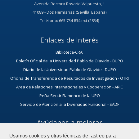
Avenida
Rectora Rosario Valpuesta
, 1
41089 - Dos Hermanas (Sevilla, España)
Teléfono: 665 734 834 ext (2834)
Enlaces de Interés
Biblioteca-CRAI
Boletín Oficial de la Universidad Pablo de Olavide - BUPO
Diario de la Universidad Pablo de Olavide - DUPO
Oficina de Transferencia de Resultados de Investigación - OTRI
Área de Relaciones Internacionales y Cooperación - ARIC
Peña Sentir Flamenco de la UPO
Servicio de Atención a la Diversidad Funcional - SADF
Ayúdanos a mejorar
El acceso al buzón exclusivamente se hará en caso de querer
Usamos cookies y otras técnicas de rastreo para
plantear cuestiones que se puedan calificar como una incidencia,