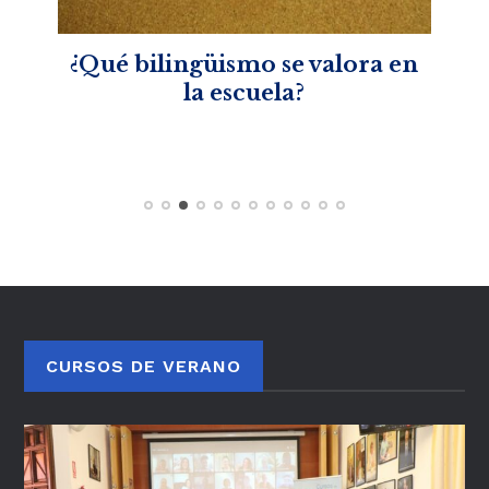
¿Qué bilingüismo se valora en
Un 
a los
la escuela?
per
apel
CURSOS DE VERANO