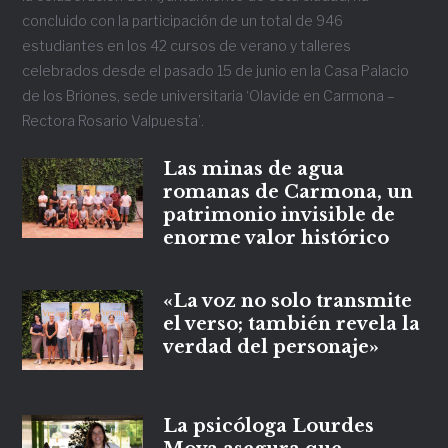
concluido con la participación de un total de 946
estudiantes en los 42 cursos de verano y talleres
celebrados desde el pasado 15 de junio en la Casa Palacio
de los Briones, sede universitaria ‘Olavide en Carmona –
Rectora Rosario Valpuesta’.
Las minas de agua
romanas de Carmona, un
patrimonio invisible de
enorme valor histórico
«La voz no solo transmite
el verso; también revela la
verdad del personaje»
La psicóloga Lourdes