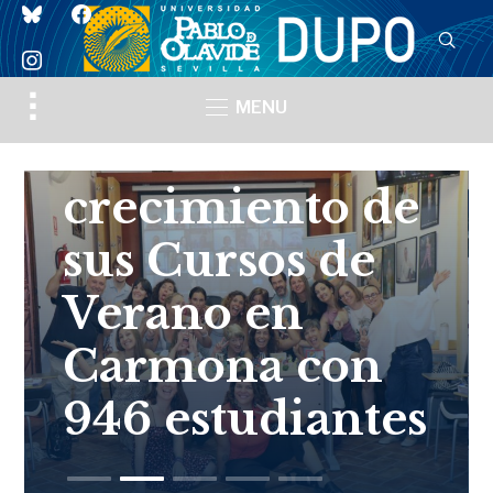
bluesky
facebook
CURSOS DE VERANO
instagram
La UPO
Toggle
MENU
sidebar
consolida el
&
navigation
crecimiento de
sus Cursos de
Verano en
Carmona con
946 estudiantes