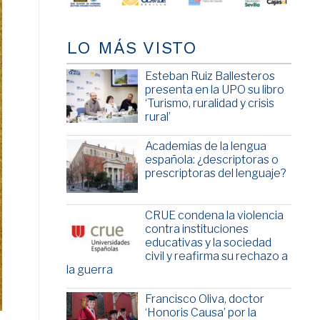
LO MÁS VISTO
Esteban Ruiz Ballesteros
presenta en la UPO su libro
‘Turismo, ruralidad y crisis
rural’
Academias de la lengua
española: ¿descriptoras o
prescriptoras del lenguaje?
CRUE condena la violencia
contra instituciones
educativas y la sociedad
civil y reafirma su rechazo a
la guerra
Francisco Oliva, doctor
‘Honoris Causa’ por la