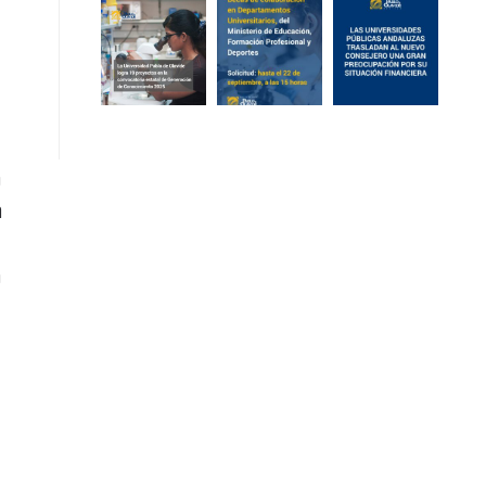
a
n
a