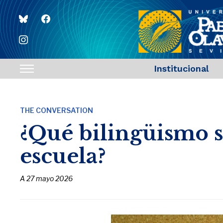
bluesky
facebook
instagram
Institucional
Toggle
sidebar
&
THE CONVERSATION
navigation
¿Qué bilingüismo s
escuela?
A
27 mayo 2026