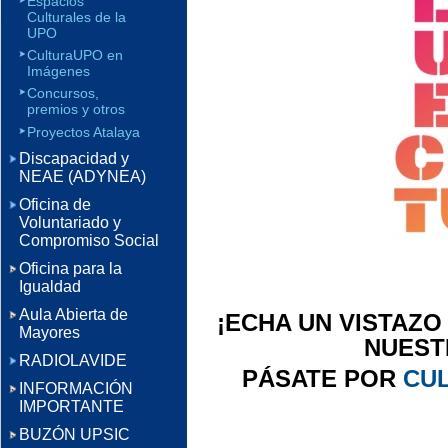
Espacios
Culturales de la
UPO
CulturaUPO en
Imágenes
Concursos,
premios y otros
Proyectos Atalaya
Discapacidad y
NEAE (ADYNEA)
Oficina de
Voluntariado y
Compromiso Social
Oficina para la
Igualdad
Aula Abierta de
¡ECHA UN VISTAZO
Mayores
NUEST
RADIOLAVIDE
PÁSATE POR
CUL
INFORMACIÓN
IMPORTANTE
BUZÓN UPSIC