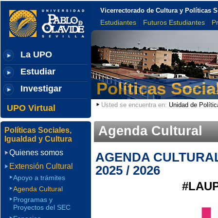
Vicerrectorado de Cultura y Políticas S
Estudiantes
Futuros Estudiantes
P
La UPO
Estudiar
Políticas Socia
Investigar
Usted se encuentra en:
Unidad de Polític
UPO Virtual
Agenda Cultural
Políticas Sociales,
Igualdad y Cultura
Quienes somos
AGENDA CULTURAL 
Extensión Cultural
2025 / 2026
Apoyo a trámites
#LAU
Agenda Cultural
Programas y
Proyectos del SEC