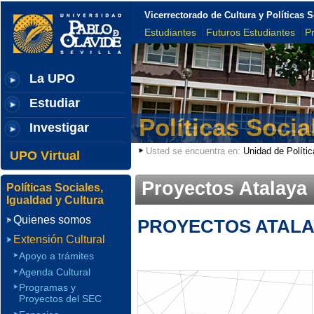
Vicerrectorado de Cultura y Políticas S
Estudiantes
Futuros Estudiantes
P
La UPO
Estudiar
Políticas Socia
Investigar
Usted se encuentra en:
Unidad de Polític
UPO Virtual
Proyectos Atalaya
Políticas Sociales,
Igualdad y Cultura
Quienes somos
PROYECTOS ATALA
Extensión Cultural
Apoyo a trámites
Agenda Cultural
Programas y
Proyectos del SEC