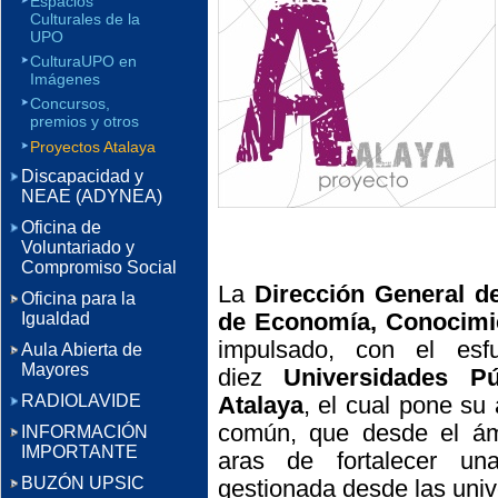
Espacios
Culturales de la
UPO
CulturaUPO en
Imágenes
Concursos,
premios y otros
Proyectos Atalaya
Discapacidad y
NEAE (ADYNEA)
Oficina de
Voluntariado y
Compromiso Social
La
Dirección General d
Oficina para la
de Economía, Conocimi
Igualdad
impulsado, con el esf
Aula Abierta de
Mayores
diez
Universidades Pú
RADIOLAVIDE
Atalaya
, el cual pone su
común, que desde el ámbi
INFORMACIÓN
IMPORTANTE
aras de fortalecer un
BUZÓN UPSIC
gestionada desde las univ