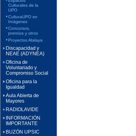
Espacios
Culturales de la
UPO
CulturaUPO en
Imágenes
Concursos,
premios y otros
Proyectos Atalaya
Discapacidad y
NEAE (ADYNEA)
Oficina de
Voluntariado y
Compromiso Social
Oficina para la
Igualdad
Aula Abierta de
Mayores
RADIOLAVIDE
INFORMACIÓN
IMPORTANTE
BUZÓN UPSIC