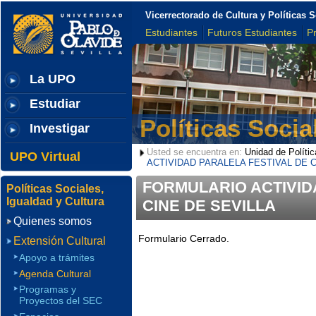
Vicerrectorado de Cultura y Políticas S
Estudiantes
Futuros Estudiantes
P
La UPO
Estudiar
Políticas Socia
Investigar
Usted se encuentra en:
Unidad de Polític
UPO Virtual
ACTIVIDAD PARALELA FESTIVAL DE C
FORMULARIO ACTIVID
Políticas Sociales,
Igualdad y Cultura
CINE DE SEVILLA
Quienes somos
Formulario Cerrado.
Extensión Cultural
Apoyo a trámites
Agenda Cultural
Programas y
Proyectos del SEC