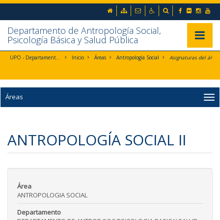
Ir al contenido principal de la página (alt + s)
inicio
Mapa web
Contacto
Accesibilidad
Buscador
Ir a la cabecera de la página (alt + c)
Ir al pie de la página (alt + p)
Departamento de Antropología Social,
Ir al menú principal (alt + u)
Mostrar/
Psicología Básica y Salud Pública
UPO - Departamento de Antropología Social, Psicología Básica y Salud Pública
Inicio
Áreas
Antropología Social
Asignaturas del área
Áreas
ANTROPOLOGÍA SOCIAL II
Área
ANTROPOLOGIA SOCIAL
Departamento