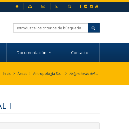
inicio
Mapa web
Contacto
Accesibilidad
Buscador
Buscar
Documentación
Contacto
Inicio
Áreas
Antropología Social
Asignaturas del área
L I