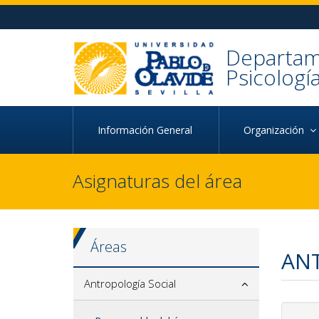
Ir al contenido principal de la página (alt + s)
Ir a la cabecera de la página (alt + c)
Ir al pie de la página (alt + p)
Ir al menú principal (alt + u)
Departame
Psicologí
Información General
Organización
Asignaturas del área
Áreas
ANT
Antropología Social