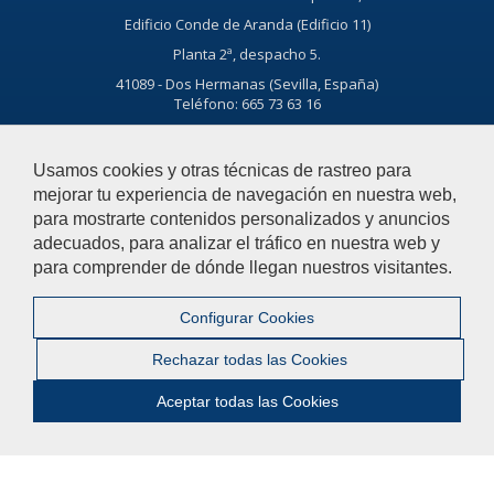
Edificio Conde de Aranda (Edificio 11)
Planta 2ª, despacho 5.
41089 - Dos Hermanas (Sevilla, España)
Teléfono: 665 73 63 16
Ayúdanos a mejorar
Usamos cookies y otras técnicas de rastreo para
mejorar tu experiencia de navegación en nuestra web,
El acceso al buzón exclusivamente se hará en caso de querer
para mostrarte contenidos personalizados y anuncios
plantear cuestiones que se puedan calificar como una incidencia,
adecuados, para analizar el tráfico en nuestra web y
reclamación o sugerencia.
para comprender de dónde llegan nuestros visitantes.
Acceso al buzón
Configurar Cookies
Rechazar todas las Cookies
© 2021 Universidad Pablo de Olavide - Departamento de Deporte e
Aceptar todas las Cookies
Informática
Contactar
|
Aviso Legal
|
Mapa web
|