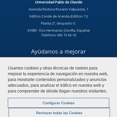
Universidad Pablo de Olavide
Avenida Rectora Rosario Valpuesta, 1
Edificio Conde de Aranda (Edificio 11)
Planta 2ª, despacho 5.
41089 - Dos Hermanas (Sevilla, España)
Teléfono: 665 73 63 16
Ayúdanos a mejorar
El acceso al buzón exclusivamente se hará en caso de querer
plantear cuestiones que se puedan calificar como una incidencia,
Usamos cookies y otras técnicas de rastreo para
reclamación o sugerencia.
mejorar tu experiencia de navegación en nuestra web,
Acceso al buzón
para mostrarte contenidos personalizados y anuncios
adecuados, para analizar el tráfico en nuestra web y
para comprender de dónde llegan nuestros visitantes.
Configurar Cookies
© 2021 Universidad Pablo de Olavide - Departamento de Deporte e
Informática
Rechazar todas las Cookies
Contactar
|
Aviso Legal
|
Mapa web
|