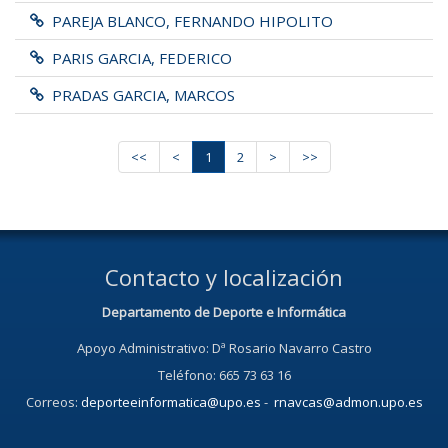
PAREJA BLANCO, FERNANDO HIPOLITO
PARIS GARCIA, FEDERICO
PRADAS GARCIA, MARCOS
<<
<
1
2
>
>>
Contacto y localización
Departamento de Deporte e Informática
Apoyo Administrativo: Dª Rosario Navarro Castro
Teléfono: 665 73 63 16
Correos:
deporteeinformatica@upo.es
-
rnavcas@admon.upo.es