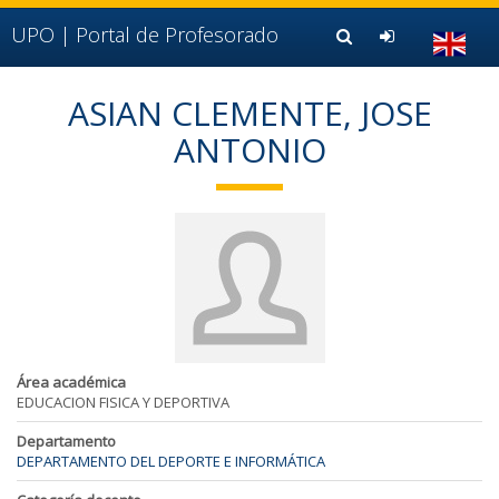
Ir al contenido principal de la página (alt + s)
Ir a la cabecera de la página (alt + c)
UPO |
Portal de Profesorado
Ir al pie de la página (alt + p)
Ir al menú principal (alt + u)
ASIAN CLEMENTE, JOSE
ANTONIO
Área académica
EDUCACION FISICA Y DEPORTIVA
Departamento
DEPARTAMENTO DEL DEPORTE E INFORMÁTICA