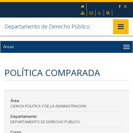
Ir al contenido principal de la página (alt + s)
inicio
Ir a la cabecera de la página (alt + c)
Ir al pie de la página (alt + p)
Mapa web
Contacto
Accesibilidad
Buscador
Ir al menú principal (alt + u)
Departamento de Derecho Público
Mostrar/
Áreas
POLÍTICA COMPARADA
Área
CIENCIA POLITICA Y DE LA ADMINISTRACION
Departamento
DEPARTAMENTO DE DERECHO PUBLICO
Curso