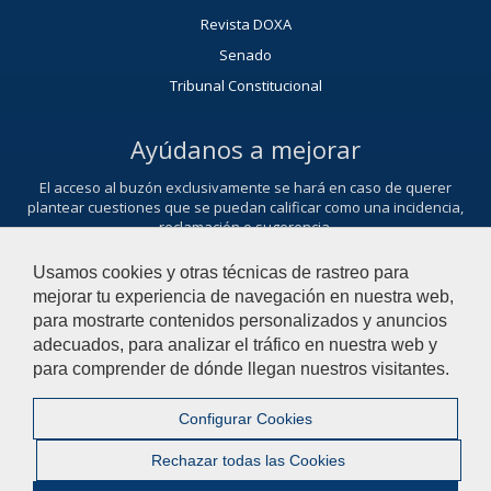
Revista DOXA
Senado
Tribunal Constitucional
Ayúdanos a mejorar
El acceso al buzón exclusivamente se hará en caso de querer
plantear cuestiones que se puedan calificar como una incidencia,
reclamación o sugerencia.
Contacta con nosotros
Usamos cookies y otras técnicas de rastreo para
mejorar tu experiencia de navegación en nuestra web,
para mostrarte contenidos personalizados y anuncios
adecuados, para analizar el tráfico en nuestra web y
© 2021 Universidad Pablo de Olavide - Departamento de Derecho
para comprender de dónde llegan nuestros visitantes.
Público
Configurar Cookies
Contactar
|
Aviso Legal
|
Mapa web
|
Rechazar todas las Cookies
Configurar cookies