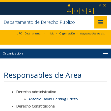
Ir al contenido principal de la página (alt + s)
inicio
Ir a la cabecera de la página (alt + c)
Ir al pie de la página (alt + p)
Mapa web
Contacto
Accesibilidad
Buscador
Ir al menú principal (alt + u)
Departamento de Derecho Público
Mostrar/
UPO - Departamento de Derecho Público
Inicio
Organización
Responsables de áreas
Organización
Responsables de Área
Derecho Administrativo
Antonio David Berning Prieto
Derecho Constitucional