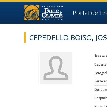
Ir al contenido principal de la página (alt + s)
Ir a la cabecera de la página (alt + c)
Ir al pie de la página (alt + p)
Portal de P
Ir al menú principal (alt + u)
CEPEDELLO BOISO, JOS
Área ac
Departa
Categorí
Cargo a
Correo e
Despac
Horario 