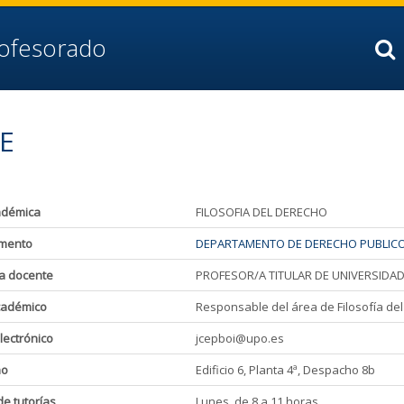
rofesorado
E
adémica
FILOSOFIA DEL DERECHO
mento
DEPARTAMENTO DE DERECHO PUBLIC
a docente
PROFESOR/A TITULAR DE UNIVERSIDA
cadémico
Responsable del área de Filosofía de
lectrónico
jcepboi@upo.es
ho
Edificio 6, Planta 4ª, Despacho 8b
de tutorías
Lunes, de 8 a 11 horas.