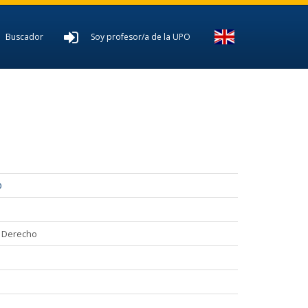
Buscador
Soy profesor/a de la UPO
O
D
l Derecho