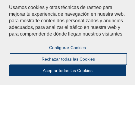
Revista Internacional de Pensamiento Político
Usamos cookies y otras técnicas de rastreo para
Revista DOXA
mejorar tu experiencia de navegación en nuestra web,
Senado
para mostrarte contenidos personalizados y anuncios
adecuados, para analizar el tráfico en nuestra web y
Tribunal Constitucional
para comprender de dónde llegan nuestros visitantes.
Ayúdanos a mejorar
Configurar Cookies
El acceso al buzón exclusivamente se hará en caso de querer
Rechazar todas las Cookies
plantear cuestiones que se puedan calificar como una incidencia,
reclamación o sugerencia.
Aceptar todas las Cookies
Contacta con nosotros
© 2021 Universidad Pablo de Olavide - Departamento de Derecho
Público
Contactar
|
Aviso Legal
|
Mapa web
|