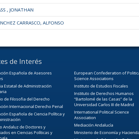
SS , JONATHAN
NCHEZ CARRASCO, ALFONSO
es de Interés
ación Española de Asesores
European Confederation of Politic
es
Science Associations
a Estatal de Administración
Instituto de Estudios Fiscales
aria
Instituto de Derechos Humanos
o de Filosofia del Derecho
“Bartolomé de las Casas” de la
Universidad Carlos III de Madrid
ción Internacional Derecho Penal
International Political Science
ción Española de Ciencia Política y
Association
inistración
Mediación Andalucía
o Andaluz de Doctores y
iados en Ciencias Políticas y
Ministerio de Economía y Haciend
ogía