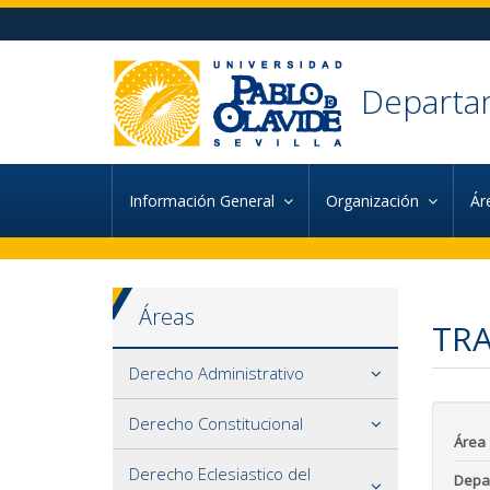
Ir al contenido principal de la página (alt + s)
Ir a la cabecera de la página (alt + c)
Ir al pie de la página (alt + p)
Ir al menú principal (alt + u)
Departa
Información General
Organización
Ár
Áreas
TRA
Derecho Administrativo
Derecho Constitucional
Área
Derecho Eclesiastico del
Depa