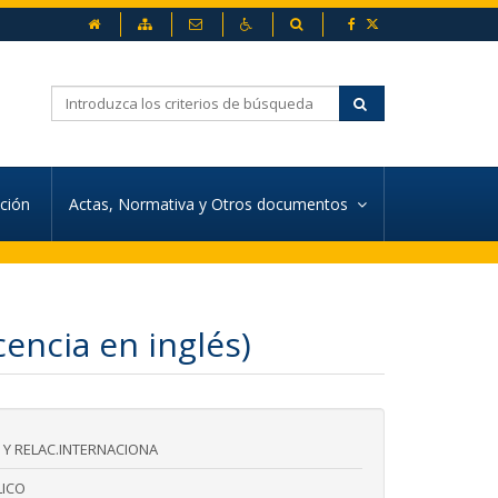
inicio
Mapa web
Contacto
Accesibilidad
Buscador
Buscar
ación
Actas, Normativa y Otros documentos
ncia en inglés)
 Y RELAC.INTERNACIONA
ICO