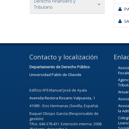
Derecho Financiero y
Tributario
PA
SA
Contacto y localización
Enlac
Departamento de Derecho Público
Asoci
Fiscal
Universidad Pablo de Olavide
Agenci
Tribut
Edificio Nº6 Manuel José de Ayala
Anuari
Avenida Rectora Rosario Valpuesta, 1
Asocia
41089 - Dos Hermanas (Sevilla, España)
Asocia
la Adm
Raquel Obispo García (Responsable de
Colegi
gestión)
Licenc
Tfno. 646.378.431. Extensión interna: 2008.
Sociol