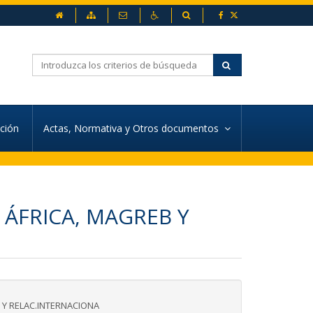
inicio
Mapa web
Contacto
Accesibilidad
Buscador
Buscar
ación
Actas, Normativa y Otros documentos
 ÁFRICA, MAGREB Y
 Y RELAC.INTERNACIONA