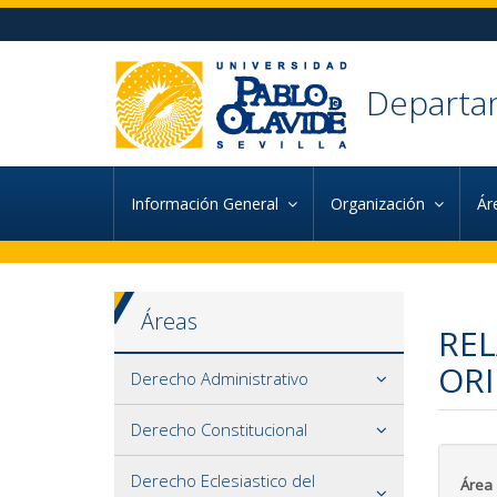
Ir al contenido principal de la página (alt + s)
Ir a la cabecera de la página (alt + c)
Ir al pie de la página (alt + p)
Ir al menú principal (alt + u)
Departa
Información General
Organización
Ár
Áreas
REL
ORI
Derecho Administrativo
Derecho Constitucional
Derecho Eclesiastico del
Área