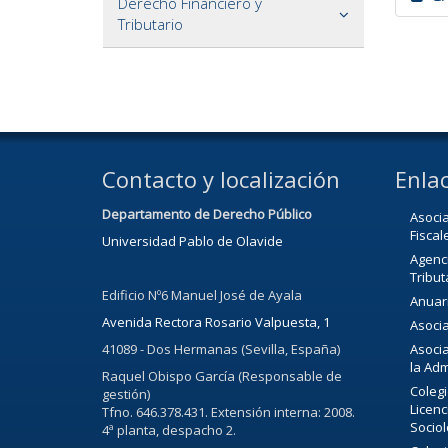
Derecho Financiero y
Tributario
Contacto y localización
Enlac
Departamento de Derecho Público
Asoci
Fiscal
Universidad Pablo de Olavide
Agenci
Tribut
Edificio Nº6 Manuel José de Ayala
Anuari
Avenida Rectora Rosario Valpuesta, 1
Asocia
41089 - Dos Hermanas (Sevilla, España)
Asocia
la Adm
Raquel Obispo García (Responsable de
Colegi
gestión)
Licenc
Tfno. 646.378.431. Extensión interna: 2008.
Sociol
4ª planta, despacho 2.