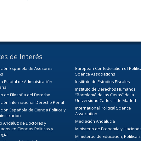
es de Interés
ación Española de Asesores
European Confederation of Politic
es
Science Associations
a Estatal de Administración
Instituto de Estudios Fiscales
aria
Instituto de Derechos Humanos
o de Filosofia del Derecho
“Bartolomé de las Casas” de la
Universidad Carlos III de Madrid
ción Internacional Derecho Penal
International Political Science
ción Española de Ciencia Política y
Association
inistración
Mediación Andalucía
o Andaluz de Doctores y
iados en Ciencias Políticas y
Ministerio de Economía y Haciend
ogía
Ministeruo de Educación, Politica s