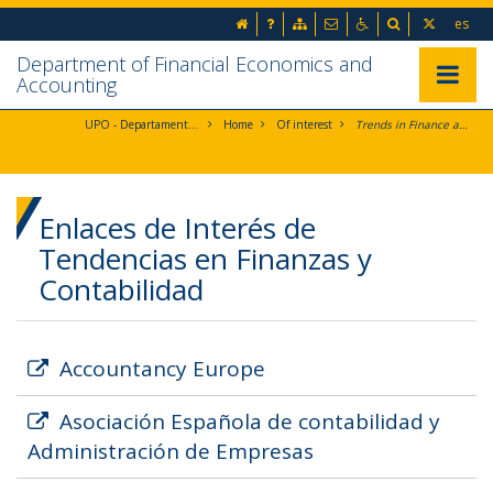
Ir al contenido principal de la página
Home
Frequent questions
Sitemap
Contact
Accessibility
Search
es
Ir a la cabecera de la página (alt + c)
Ir al pie de la página (alt + p)
Department of Financial Economics and
Ir al menú principal (alt + u)
Mostrar/
Accounting
UPO - Departamento de Economía Financiera y Contabilidad
Home
Of interest
Trends in Finance and Accounting
Enlaces de Interés de
Tendencias en Finanzas y
Contabilidad
Accountancy Europe
Asociación Española de contabilidad y
Administración de Empresas