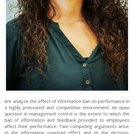
We analyze the effect of information ban on performance in
a highly pressured and competitive environment. An open
question in management control is the extent to which the
ban of information and feedback provided to employees
affect their performance. Two competing arguments arise:
(i) the information overload effect and (ii) the decision-