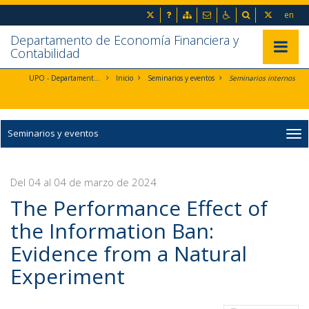
Ir al contenido principal de la página (alt + s)
inicio
Preguntas frecuentes
Mapa web
Contacto
Accesibilidad
Buscador
en
Ir a la cabecera de la página (alt + c)
Ir al pie de la página (alt + p)
Departamento de Economía Financiera y
Ir al menú principal (alt + u)
Mostrar/
Contabilidad
UPO - Departamento de Economía Financiera y Contabilidad
Inicio
Seminarios y eventos
Seminarios internos
Seminarios y eventos
Del 04 al 04 de marzo de 2024
The Performance Effect of
the Information Ban:
Evidence from a Natural
Experiment