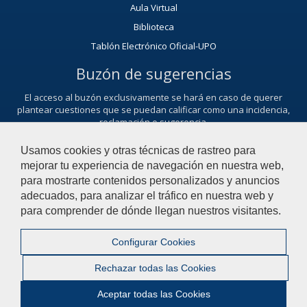
Aula Virtual
Biblioteca
Tablón Electrónico Oficial-UPO
Buzón de sugerencias
El acceso al buzón exclusivamente se hará en caso de querer
plantear cuestiones que se puedan calificar como una incidencia,
reclamación o sugerencia.
Contacta con nosotros
Usamos cookies y otras técnicas de rastreo para
mejorar tu experiencia de navegación en nuestra web,
para mostrarte contenidos personalizados y anuncios
adecuados, para analizar el tráfico en nuestra web y
© 2022 Universidad Pablo de Olavide - Departamento de Economía
para comprender de dónde llegan nuestros visitantes.
Financiera y Contabilidad
Configurar Cookies
Contactar
|
Aviso Legal
|
Mapa web
|
Rechazar todas las Cookies
Configurar cookies
Aceptar todas las Cookies