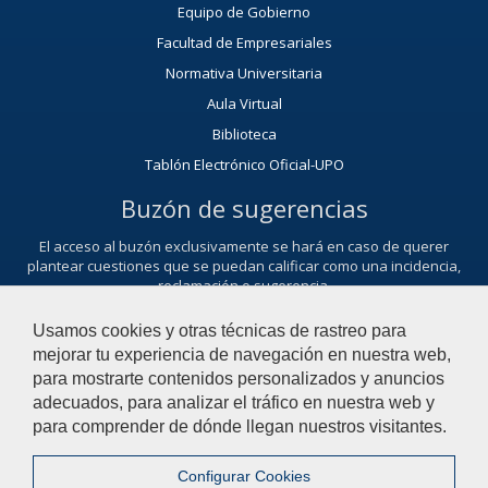
Equipo de Gobierno
Facultad de Empresariales
Normativa Universitaria
Aula Virtual
Biblioteca
Tablón Electrónico Oficial-UPO
Buzón de sugerencias
El acceso al buzón exclusivamente se hará en caso de querer
plantear cuestiones que se puedan calificar como una incidencia,
reclamación o sugerencia.
Contacta con nosotros
Usamos cookies y otras técnicas de rastreo para
mejorar tu experiencia de navegación en nuestra web,
para mostrarte contenidos personalizados y anuncios
adecuados, para analizar el tráfico en nuestra web y
© 2022 Universidad Pablo de Olavide - Departamento de Economía
para comprender de dónde llegan nuestros visitantes.
Financiera y Contabilidad
Configurar Cookies
Contactar
|
Aviso Legal
|
Mapa web
|