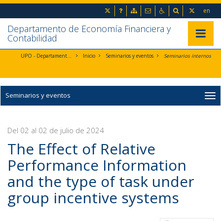
Ir al contenido principal de la página (alt + s)
inicio
Preguntas frecuentes
Mapa web
Contacto
Accesibilidad
Buscador
en
Ir a la cabecera de la página (alt + c)
Ir al pie de la página (alt + p)
Departamento de Economía Financiera y
Ir al menú principal (alt + u)
Mostrar/
Contabilidad
UPO - Departamento de Economía Financiera y Contabilidad
Inicio
Seminarios y eventos
Seminarios internos
Seminarios y eventos
Del 02 al 02 de julio de 2024
The Effect of Relative
Performance Information
and the type of task under
group incentive systems