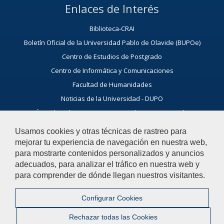
Enlaces de Interés
Biblioteca-CRAI
Boletín Oficial de la Universidad Pablo de Olavide (BUPOe)
Centro de Estudios de Postgrado
Centro de Informática y Comunicaciones
Facultad de Humanidades
Noticias de la Universidad - DUPO
Área de Relaciones Internacionales y Cooperación
OTRI - Oficina de Transferencia de Resultados de Investigación
Usamos cookies y otras técnicas de rastreo para
UPO Virtual
mejorar tu experiencia de navegación en nuestra web,
para mostrarte contenidos personalizados y anuncios
Ayúdanos a mejorar
adecuados, para analizar el tráfico en nuestra web y
para comprender de dónde llegan nuestros visitantes.
El acceso al buzón exclusivamente se hará en caso de querer
plantear cuestiones que se puedan calificar como una incidencia,
reclamación o sugerencia.
Configurar Cookies
Contacta con nosotros
Rechazar todas las Cookies