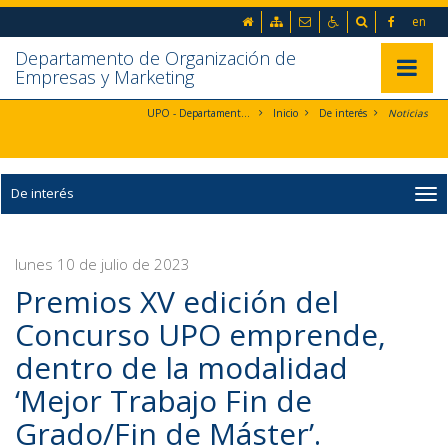
Ir al contenido principal de la página (alt + s)
Inicio
Mapa web
Contacto
Accesibilidad
Buscador
en
Ir a la cabecera de la página (alt + c)
Ir al pie de la página (alt + p)
Departamento de Organización de
Ir al menú principal (alt + u)
Mostrar/
Empresas y Marketing
UPO - Departamento de Organización de Empresas y Marketing
Inicio
De interés
Noticias
De interés
lunes 10 de julio de 2023
Premios XV edición del
Concurso UPO emprende,
dentro de la modalidad
‘Mejor Trabajo Fin de
Grado/Fin de Máster’.