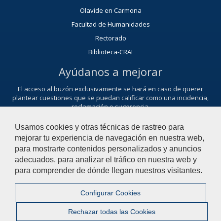
Olavide en Carmona
Facultad de Humanidades
Rectorado
Biblioteca-CRAI
Ayúdanos a mejorar
El acceso al buzón exclusivamente se hará en caso de querer
plantear cuestiones que se puedan calificar como una incidencia,
reclamación o sugerencia.
Contacta con nosotros
Usamos cookies y otras técnicas de rastreo para
mejorar tu experiencia de navegación en nuestra web,
para mostrarte contenidos personalizados y anuncios
adecuados, para analizar el tráfico en nuestra web y
© 2021 Universidad Pablo de Olavide - Departamento de
para comprender de dónde llegan nuestros visitantes.
Organización de Empresas y Marketing
Configurar Cookies
Contactar
|
Aviso Legal
|
Mapa web
|
Rechazar todas las Cookies
Configurar cookies