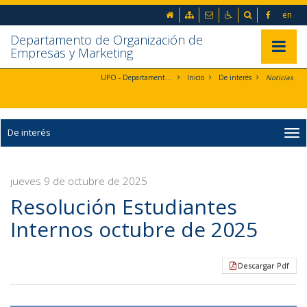
Ir al contenido principal de la página (alt + s)
Inicio
Mapa web
Contacto
Accesibilidad
Buscador
en
Ir a la cabecera de la página (alt + c)
Ir al pie de la página (alt + p)
Departamento de Organización de
Ir al menú principal (alt + u)
Mostrar/
Empresas y Marketing
UPO - Departamento de Organización de Empresas y Marketing
Inicio
De interés
Noticias
De interés
jueves 9 de octubre de 2025
Resolución Estudiantes
Internos octubre de 2025
Descargar Pdf