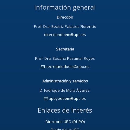
Información general
Dirección
Prof. Dra. Beatriz Palacios Florencio
direcciondoem@upo.es
Secretaría
Prof. Dra. Susana Pasamar Reyes
secretariodoem@upo.es
Administración y servicios
D. Fadrique de Mora Álvarez
apoyodoem@upo.es
Enlaces de Interés
Directorio UPO (DUPO)
Diario de la UPO