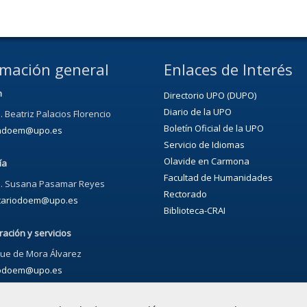
rmación general
Enlaces de Interés
n
Directorio UPO (DUPO)
Diario de la UPO
. Beatriz Palacios Florencio
Boletín Oficial de la UPO
ondoem@upo.es
Servicio de Idiomas
Olavide en Carmona
ía
Facultad de Humanidades
a. Susana Pasamar Reyes
Rectorado
tariodoem@upo.es
Biblioteca-CRAI
ración y servicios
que de Mora Álvarez
odoem@upo.es