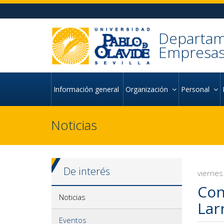
Ir al contenido principal de la página (alt + s)
Ir a la cabecera de la página (alt + c)
Ir al pie de la página (alt + p)
Ir al menú principal (alt + u)
Departam
Empresas
Información general
Organización
Personal
Noticias
De interés
viernes
Con
Noticias
Lar
Eventos