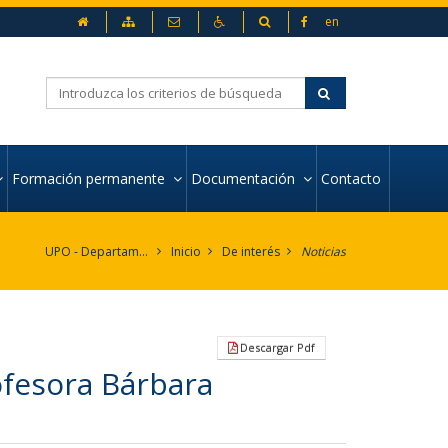
Inicio
Mapa web
Contacto
Accesibilidad
Buscador
en
Buscar
Formación permanente
Documentación
Contacto
UPO - Departamento de Organización de Empresas y Marketing
Inicio
De interés
Noticias
Descargar Pdf
fesora Bárbara