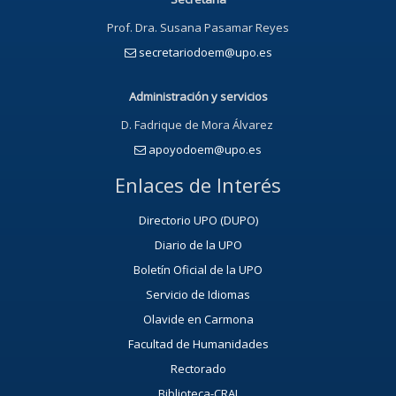
Prof. Dra. Susana Pasamar Reyes
secretariodoem@upo.es
Administración y servicios
D. Fadrique de Mora Álvarez
apoyodoem@upo.es
Enlaces de Interés
Directorio UPO (DUPO)
Diario de la UPO
Boletín Oficial de la UPO
Servicio de Idiomas
Olavide en Carmona
Facultad de Humanidades
Rectorado
Biblioteca-CRAI