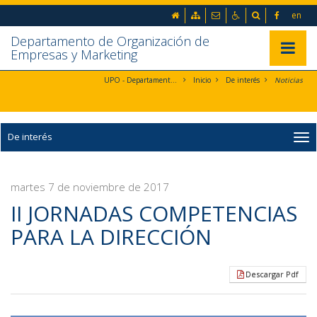
Ir al contenido principal de la página (alt + s)
Inicio
Mapa web
Contacto
Accesibilidad
Buscador
en
Ir a la cabecera de la página (alt + c)
Ir al pie de la página (alt + p)
Departamento de Organización de
Ir al menú principal (alt + u)
Mostrar/
Empresas y Marketing
UPO - Departamento de Organización de Empresas y Marketing
Inicio
De interés
Noticias
De interés
martes 7 de noviembre de 2017
II JORNADAS COMPETENCIAS
PARA LA DIRECCIÓN
Descargar Pdf