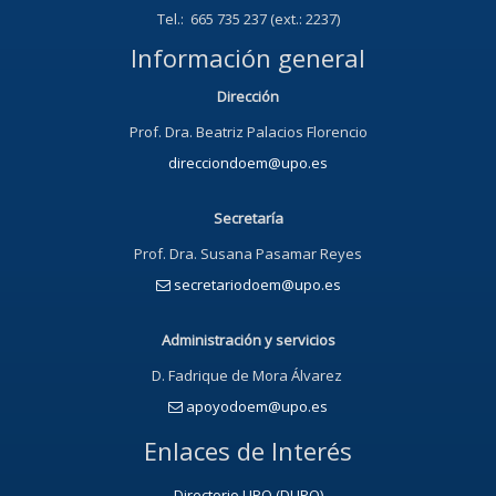
Tel.: 665 735 237 (ext.: 2237)
Información general
Dirección
Prof. Dra. Beatriz Palacios Florencio
direcciondoem@upo.es
Secretaría
Prof. Dra. Susana Pasamar Reyes
secretariodoem@upo.es
Administración y servicios
D. Fadrique de Mora Álvarez
apoyodoem@upo.es
Enlaces de Interés
Directorio UPO (DUPO)