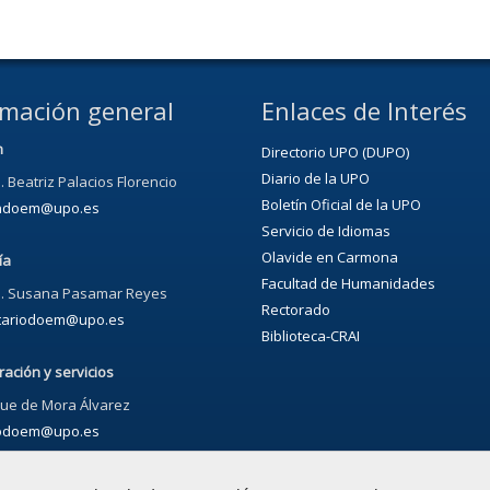
rmación general
Enlaces de Interés
n
Directorio UPO (DUPO)
Diario de la UPO
. Beatriz Palacios Florencio
Boletín Oficial de la UPO
ondoem@upo.es
Servicio de Idiomas
Olavide en Carmona
ía
Facultad de Humanidades
a. Susana Pasamar Reyes
Rectorado
tariodoem@upo.es
Biblioteca-CRAI
ración y servicios
que de Mora Álvarez
odoem@upo.es