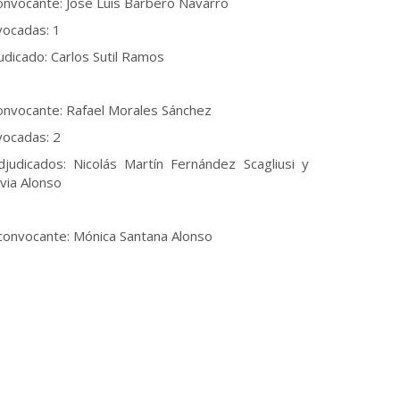
onvocante: José Luis Barbero Navarro
vocadas: 1
udicado: Carlos Sutil Ramos
onvocante: Rafael Morales Sánchez
vocadas: 2
judicados: Nicolás Martín Fernández Scagliusi y
ivia Alonso
convocante: Mónica Santana Alonso