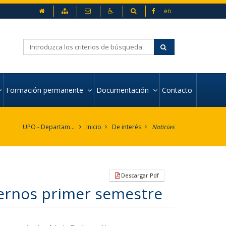
Inicio
Mapa web
Contacto
Accesibilidad
Buscador
en
Buscar
Formación permanente
Documentación
Contacto
UPO - Departamento de Organización de Empresas y Marketing
Inicio
De interés
Noticias
Descargar Pdf
ternos primer semestre