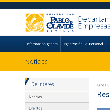
Ir al contenido principal de la página (alt + s)
Ir a la cabecera de la página (alt + c)
Ir al pie de la página (alt + p)
Ir al menú principal (alt + u)
Departam
Empresas
Información general
Organización
Personal
Noticias
De interés
lunes 6
Res
Noticias
Eventos