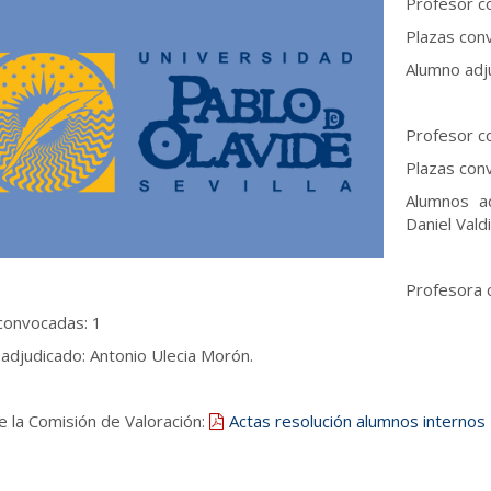
Profesor c
Plazas con
Alumno adj
Profesor c
Plazas con
Alumnos ad
Daniel Vald
Profesora 
convocadas: 1
adjudicado: Antonio Ulecia Morón.
e la Comisión de Valoración:
Actas resolución alumnos internos