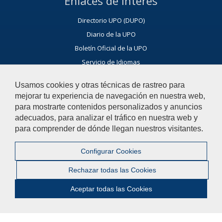
Enlaces de Interés
Directorio UPO (DUPO)
Diario de la UPO
Boletín Oficial de la UPO
Servicio de Idiomas
Olavide en Carmona
Usamos cookies y otras técnicas de rastreo para
Facultad de Humanidades
mejorar tu experiencia de navegación en nuestra web,
Rectorado
para mostrarte contenidos personalizados y anuncios
Biblioteca-CRAI
adecuados, para analizar el tráfico en nuestra web y
para comprender de dónde llegan nuestros visitantes.
Ayúdanos a mejorar
Configurar Cookies
El acceso al buzón exclusivamente se hará en caso de querer
plantear cuestiones que se puedan calificar como una incidencia,
Rechazar todas las Cookies
reclamación o sugerencia.
Aceptar todas las Cookies
Contacta con nosotros