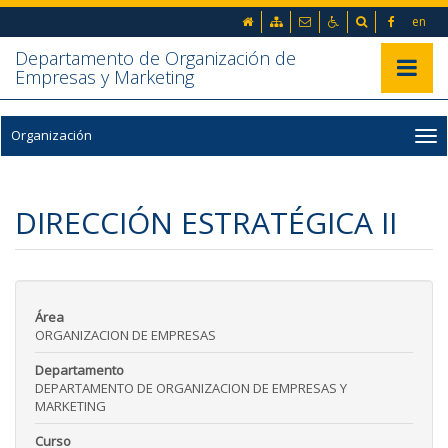
Ir al contenido principal de la página (alt + s)
Inicio
Mapa web
Contacto
Accesibilidad
Buscador
en
Ir a la cabecera de la página (alt + c)
Ir al pie de la página (alt + p)
Departamento de Organización de
Ir al menú principal (alt + u)
Mostrar/
Empresas y Marketing
Organización
DIRECCIÓN ESTRATÉGICA II
Área
ORGANIZACION DE EMPRESAS
Departamento
DEPARTAMENTO DE ORGANIZACION DE EMPRESAS Y
MARKETING
Curso