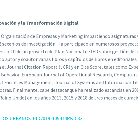
ovación y la Transformación Digital
 Organización de Empresas y Marketing impartiendo asignaturas vi
 2 sexenios de investigación. Ha participado en numerosos proyec
 es co-IP de un proyecto de Plan Nacional de I+D sobre gestión de 
ido autor y coautor varias libros y capítulos de libros en editorial
en el Journal Citation Report (JCR) y en Cite Score, tales como Ex
Behavior, European Journal of Operational Research, Computers 
f Facilities Management, Journal of Systems and Information Tech
 otras. Finalmente, cabe destacar que ha realizado estancias en 20
(Reino Unido) en los años 2013, 2015 y 2018 de tres meses de duraci
TOS URBANOS. PID2019-105414RB-C33.