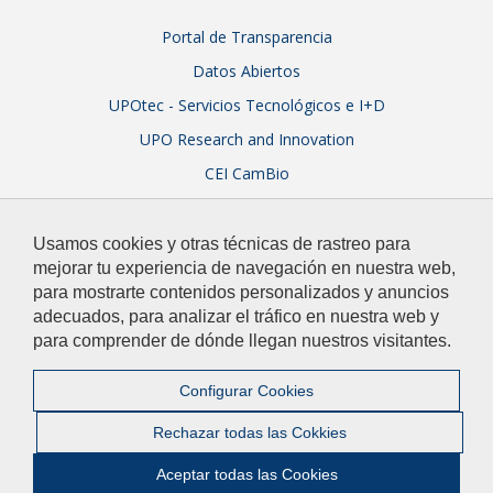
Portal de Transparencia
Datos Abiertos
UPOtec - Servicios Tecnológicos e I+D
UPO Research and Innovation
CEI CamBio
Sistema Integral de Garantía de Calidad
Usamos cookies y otras técnicas de rastreo para
mejorar tu experiencia de navegación en nuestra web,
para mostrarte contenidos personalizados y anuncios
adecuados, para analizar el tráfico en nuestra web y
para comprender de dónde llegan nuestros visitantes.
© 2026 Universidad Pablo de Olavide
Contacto
|
Configurar Cookies
Aviso Legal y Política de Privacidad
|
Mapa web
Rechazar todas las Cokkies
Ir a Facebook
Ir a Twitter
Ir a Instagram
Ir a Linkedin
Ir a Youtu
Ir a fli
Ir a
Aceptar todas las Cookies