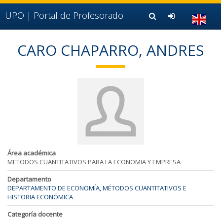
Ir al contenido principal de la página (alt + s)
Ir a la cabecera de la página (alt + c)
UPO |
Portal de Profesorado
Ir al pie de la página (alt + p)
Ir al menú principal (alt + u)
CARO CHAPARRO, ANDRES
Área académica
METODOS CUANTITATIVOS PARA LA ECONOMIA Y EMPRESA
Departamento
DEPARTAMENTO DE ECONOMÍA, MÉTODOS CUANTITATIVOS E
HISTORIA ECONÓMICA
Categoría docente