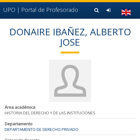
Ir al contenido principal de la página (alt + s)
Ir a la cabecera de la página (alt + c)
UPO |
Portal de Profesorado
Ir al pie de la página (alt + p)
Ir al menú principal (alt + u)
DONAIRE IBAÑEZ, ALBERTO
JOSE
Área académica
HISTORIA DEL DERECHO Y DE LAS INSTITUCIONES
Departamento
DEPARTAMENTO DE DERECHO PRIVADO