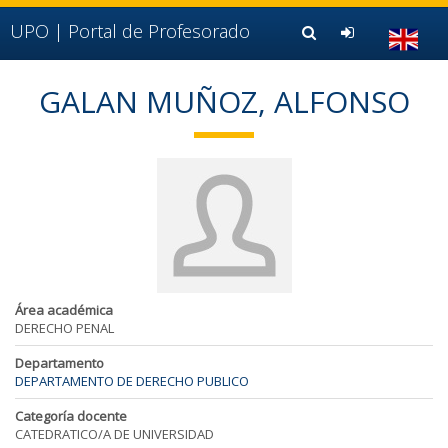
Ir al contenido principal de la página (alt + s)
Ir a la cabecera de la página (alt + c)
UPO |
Portal de Profesorado
Ir al pie de la página (alt + p)
Ir al menú principal (alt + u)
GALAN MUÑOZ, ALFONSO
Área académica
DERECHO PENAL
Departamento
DEPARTAMENTO DE DERECHO PUBLICO
Categoría docente
CATEDRATICO/A DE UNIVERSIDAD