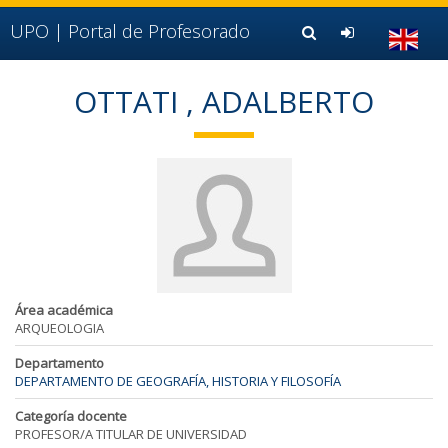
Ir al contenido principal de la página (alt + s)
Ir a la cabecera de la página (alt + c)
UPO |
Portal de Profesorado
Ir al pie de la página (alt + p)
Ir al menú principal (alt + u)
OTTATI , ADALBERTO
Área académica
ARQUEOLOGIA
Departamento
DEPARTAMENTO DE GEOGRAFÍA, HISTORIA Y FILOSOFÍA
Categoría docente
PROFESOR/A TITULAR DE UNIVERSIDAD