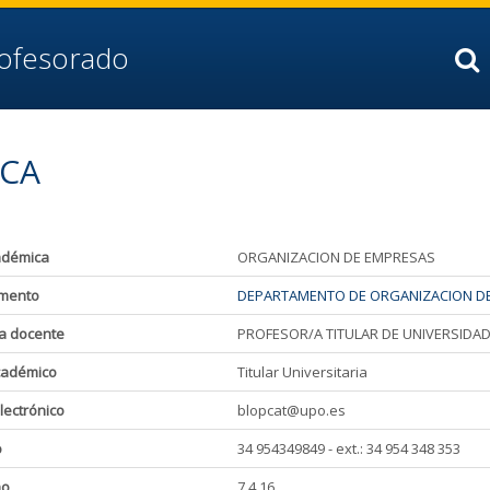
rofesorado
NCA
adémica
ORGANIZACION DE EMPRESAS
mento
DEPARTAMENTO DE ORGANIZACION DE
a docente
PROFESOR/A TITULAR DE UNIVERSIDA
cadémico
Titular Universitaria
lectrónico
blopcat@upo.es
o
34 954349849 - ext.: 34 954 348 353
ho
7.4.16