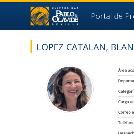
Ir al contenido principal de la página (alt + s)
Ir a la cabecera de la página (alt + c)
Ir al pie de la página (alt + p)
Portal de P
Ir al menú principal (alt + u)
LOPEZ CATALAN, BLA
Área ac
Departa
Categorí
Cargo a
Correo e
Teléfon
Despac