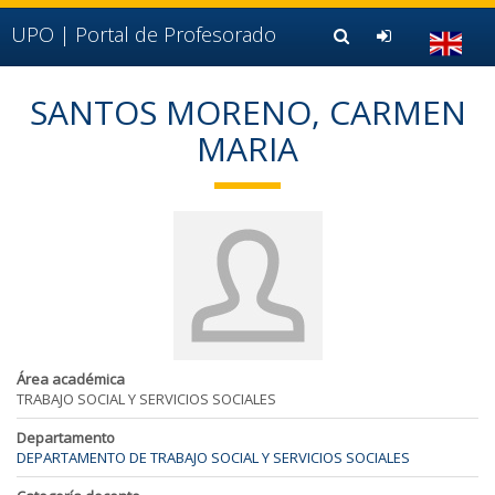
Ir al contenido principal de la página (alt + s)
Ir a la cabecera de la página (alt + c)
UPO |
Portal de Profesorado
Ir al pie de la página (alt + p)
Ir al menú principal (alt + u)
SANTOS MORENO, CARMEN
MARIA
Área académica
TRABAJO SOCIAL Y SERVICIOS SOCIALES
Departamento
DEPARTAMENTO DE TRABAJO SOCIAL Y SERVICIOS SOCIALES