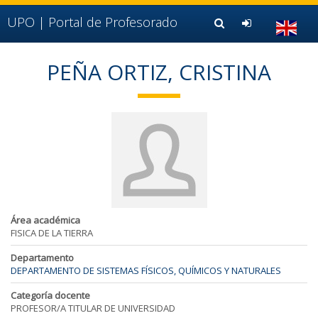
Ir al contenido principal de la página (alt + s)
Ir a la cabecera de la página (alt + c)
UPO |
Portal de Profesorado
Ir al pie de la página (alt + p)
Ir al menú principal (alt + u)
PEÑA ORTIZ, CRISTINA
Área académica
FISICA DE LA TIERRA
Departamento
DEPARTAMENTO DE SISTEMAS FÍSICOS, QUÍMICOS Y NATURALES
Categoría docente
PROFESOR/A TITULAR DE UNIVERSIDAD