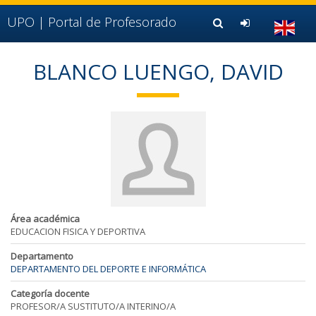
Ir al contenido principal de la página (alt + s)
Ir a la cabecera de la página (alt + c)
UPO |
Portal de Profesorado
Ir al pie de la página (alt + p)
Ir al menú principal (alt + u)
BLANCO LUENGO, DAVID
Área académica
EDUCACION FISICA Y DEPORTIVA
Departamento
DEPARTAMENTO DEL DEPORTE E INFORMÁTICA
Categoría docente
PROFESOR/A SUSTITUTO/A INTERINO/A