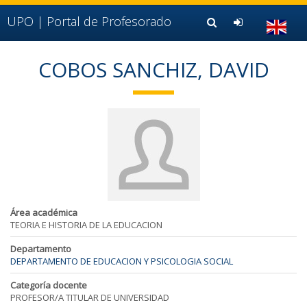
Ir al contenido principal de la página (alt + s)
Ir a la cabecera de la página (alt + c)
UPO |
Portal de Profesorado
Ir al pie de la página (alt + p)
Ir al menú principal (alt + u)
COBOS SANCHIZ, DAVID
Área académica
TEORIA E HISTORIA DE LA EDUCACION
Departamento
DEPARTAMENTO DE EDUCACION Y PSICOLOGIA SOCIAL
Categoría docente
PROFESOR/A TITULAR DE UNIVERSIDAD