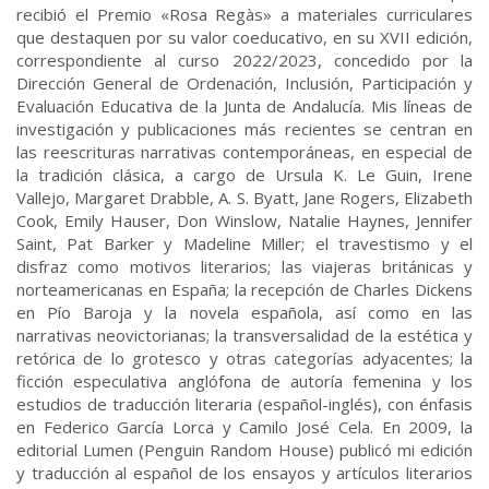
recibió el Premio «Rosa Regàs» a materiales curriculares
que destaquen por su valor coeducativo, en su XVII edición,
correspondiente al curso 2022/2023, concedido por la
Dirección General de Ordenación, Inclusión, Participación y
Evaluación Educativa de la Junta de Andalucía. Mis líneas de
investigación y publicaciones más recientes se centran en
las reescrituras narrativas contemporáneas, en especial de
la tradición clásica, a cargo de Ursula K. Le Guin, Irene
Vallejo, Margaret Drabble, A. S. Byatt, Jane Rogers, Elizabeth
Cook, Emily Hauser, Don Winslow, Natalie Haynes, Jennifer
Saint, Pat Barker y Madeline Miller; el travestismo y el
disfraz como motivos literarios; las viajeras británicas y
norteamericanas en España; la recepción de Charles Dickens
en Pío Baroja y la novela española, así como en las
narrativas neovictorianas; la transversalidad de la estética y
retórica de lo grotesco y otras categorías adyacentes; la
ficción especulativa anglófona de autoría femenina y los
estudios de traducción literaria (español-inglés), con énfasis
en Federico García Lorca y Camilo José Cela. En 2009, la
editorial Lumen (Penguin Random House) publicó mi edición
y traducción al español de los ensayos y artículos literarios