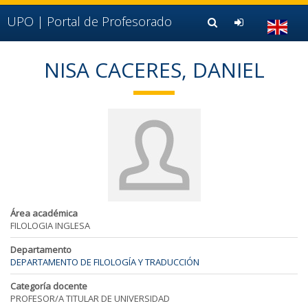
Ir al contenido principal de la página (alt + s)
Ir a la cabecera de la página (alt + c)
UPO |
Portal de Profesorado
Ir al pie de la página (alt + p)
Ir al menú principal (alt + u)
NISA CACERES, DANIEL
Área académica
FILOLOGIA INGLESA
Departamento
DEPARTAMENTO DE FILOLOGÍA Y TRADUCCIÓN
Categoría docente
PROFESOR/A TITULAR DE UNIVERSIDAD