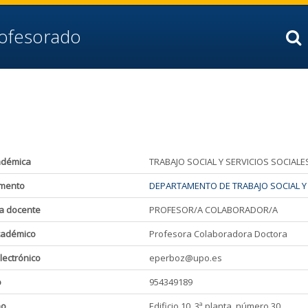
rofesorado
adémica
TRABAJO SOCIAL Y SERVICIOS SOCIALE
mento
DEPARTAMENTO DE TRABAJO SOCIAL Y 
a docente
PROFESOR/A COLABORADOR/A
cadémico
Profesora Colaboradora Doctora
lectrónico
eperboz@upo.es
o
954349189
ho
Edificio 10, 3ª planta, número 30