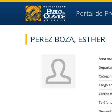
Ir al contenido principal de la página (alt + s)
Ir a la cabecera de la página (alt + c)
Ir al pie de la página (alt + p)
Portal de P
Ir al menú principal (alt + u)
PEREZ BOZA, ESTHER
Área ac
Departa
Categorí
Cargo a
Correo e
Teléfon
Despac