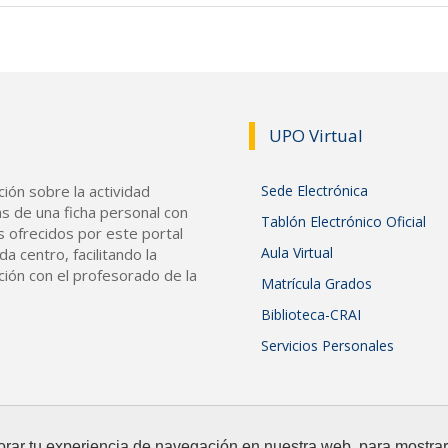
UPO Vir
tual
ión sobre la actividad
Sede Electrónica
s de una ficha personal con
Tablón Electrónico Oficial
s ofrecidos por este portal
Aula Virtual
a centro, facilitando la
ción con el profesorado de la
Matrícula Grados
Biblioteca-CRAI
Servicios Personales
orar tu experiencia de navegación en nuestra web, para mostr