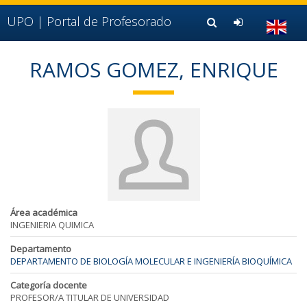
Ir al contenido principal de la página (alt + s)
Ir a la cabecera de la página (alt + c)
UPO |
Portal de Profesorado
Ir al pie de la página (alt + p)
Ir al menú principal (alt + u)
RAMOS GOMEZ, ENRIQUE
Área académica
INGENIERIA QUIMICA
Departamento
DEPARTAMENTO DE BIOLOGÍA MOLECULAR E INGENIERÍA BIOQUÍMICA
Categoría docente
PROFESOR/A TITULAR DE UNIVERSIDAD