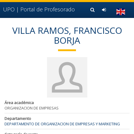
Ir al contenido principal de la página (alt + s)
Ir a la cabecera de la página (alt + c)
UPO |
Portal de Profesorado
Ir al pie de la página (alt + p)
Ir al menú principal (alt + u)
VILLA RAMOS, FRANCISCO
BORJA
Área académica
ORGANIZACION DE EMPRESAS
Departamento
DEPARTAMENTO DE ORGANIZACION DE EMPRESAS Y MARKETING