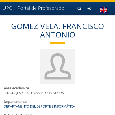
Ir al contenido principal de la página (alt + s)
Ir a la cabecera de la página (alt + c)
UPO |
Portal de Profesorado
Ir al pie de la página (alt + p)
Ir al menú principal (alt + u)
GOMEZ VELA, FRANCISCO
ANTONIO
Área académica
LENGUAJES Y SISTEMAS INFORMATICOS
Departamento
DEPARTAMENTO DEL DEPORTE E INFORMÁTICA