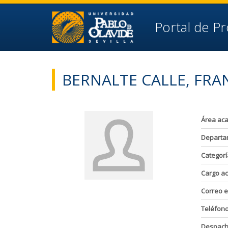
Ir al contenido principal de la página (alt + s)
Ir a la cabecera de la página (alt + c)
Ir al pie de la página (alt + p)
Portal de P
Ir al menú principal (alt + u)
BERNALTE CALLE, FRAN
Área ac
Departa
Categorí
Cargo a
Correo e
Teléfon
Despac